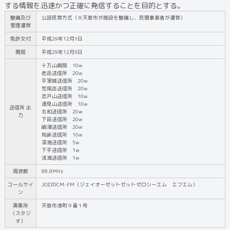
する情報を迅速かつ正確に発信することを目的とする。
整備及び
公設民営方式（※天草市が施設を整備し、民間事業者が運営）
管理運営
免許交付
平成29年12月1日
開局
平成29年12月3日
十万山親局 10w
老岳送信所 20w
平家城送信所 20w
荒尾岳送信所 20w
志戸山送信所 10w
遠見山送信所 10w
送信所 出
五和送信所 20w
力
下田送信所 20w
﨑津送信所 20w
烏峠送信所 10w
深海送信所 5w
下平送信所 1w
浅海送信所 1w
周波数
88.8MHz
コールサイ
JOZZ0CM-FM（ジェイオーゼットゼットゼロシーエム エフエム）
ン
演奏所
天草市港町９番１号
（スタジ
オ）