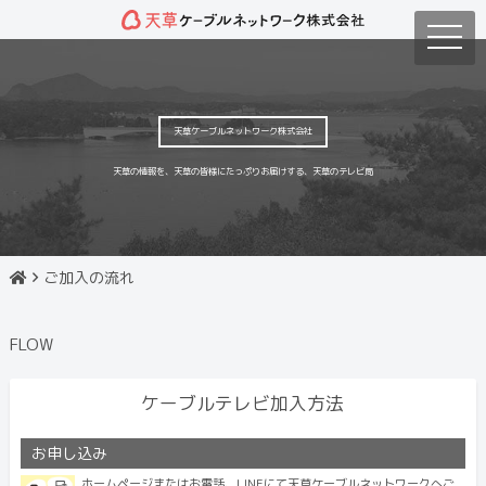
toggle
naviga
天草ケーブルネットワーク株式会社
天草の情報を、天草の皆様にたっぷりお届けする、天草のテレビ局
ご加入の流れ
FLOW
ケーブルテレビ加入方法
お申し込み
ホームページまたはお電話、LINEにて天草ケーブルネットワークへご