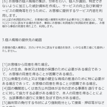
[6] お客様の個人情報の集計、分析を行い、個人が識別、特定でき
ないように加工した統計資料を作成し、サービスの向上及び新規サ
ービスの開発等を行うために、お客様に提供するサービス内容を利
用します。
(4)上記の利用目的以外に、お客様の個人情報を利用する必要が生じた場合には、下記
3.[2]～[6]に該当する場合を除き、事前にお客様に利用者及び利用目的を連絡し、お客
様から事前の同意を得た上で、利用します。
3.個人情報の提供先の範囲
お客様の個人情報は、次のいずれかに該当する場合を除き、いかなる第三者にも提供い
たしません。
[1]お客様から同意を得た場合。
[2]人の生命、身体又は財産の保護のために必要がある場合であっ
て、お客様の同意を得ることが困難である場合。
[3]公衆衛生の向上又は児童の健全な育成の推進のために特に必要が
ある場合であって、お客様の同意を得ることが困難である場合。
[4]国の機関若しくは地方公共団体が法令の定める事務を遂行するこ
とに対して協力する必要がある場合で、本人の同意を得ることによ
り、当該事務の遂行に支障を及ぼす恐れがある場合。
[5]裁判官の発付する令状により強制処分として捜索・押収等がなさ