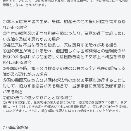
等をすることにより、次の各号のいずれかに該当する場合には、その全部又は一部の開
示等をしないことがあります。
①本人又は第三者の生命、身体、財産その他の権利利益を害する恐
れがある場合
②当社の権利又は正当な利益を損なったり、業務の適正実施に著し
い支障を及ぼす恐れがある場合
③違法又は不当な行為を助長し、又は誘発する恐れがある場合
④国の安全が害される恐れ、他国若しくは国際機関との信頼関係が
損なわれる恐れ又は他国若しくは国際機関との交渉上不利益を被る
恐れがある場合
⑤犯罪の予防、鎮圧又は捜査その他の公共の安全と秩序の維持に支
障が及ぶ恐れがある場合
⑥国の機関又は地方公共団体が法令の定める事務を遂行することに
対して、協力する必要がある場合で、当該事務に支障を及ぼす恐れ
がある場合
⑦他の法令に違反することとなる場合
(2) 当社が保有しているお客様の個人情報について、開示等の各請求を行う場合、お客
様は、当社に対して次の①～④印のいずれかの書類を提示し、又はそのコピーを提出し
ていただきます。さらに、前(1)項の代理人には※1の手続きをしていただきます。
① 運転免許証