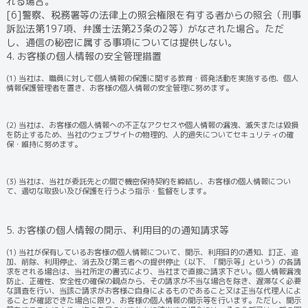
れる場合。
[6]警察、税務署等の法律上の照会権限を有する者からの照会（刑事
訴訟法第197項、弁護士法第23条の2等）がなされた場合。ただ
し、通信の秘密に属する事項については提供しない。
4. お客様の個人情報の安全管理措置
(1) 当社は、職員に対して個人情報の保護に関する教育・啓発活動を実施する他、個人
情報保護管理者を置き、お客様の個人情報の安全管理に努めます。
(2) 当社は、お客様の個人情報への不正なアクセスや個人情報の漏洩、滅失または毀損
を防止するため、当社のウェブサイトの物理的、人的過失についてセキュリティの確
保・維持に努めます。
(3) 当社は、当社が委託先との間で機密保持契約を締結し、お客様の個人情報につい
て、適切な取扱い及び保護を行うよう指示・監督をします。
5. お客様の個人情報の開示、利用目的の通知請求等
(1) 当社が保有しているお客様の個人情報について、開示、利用目的の通知、訂正、追
加、削除、利用停止、消去及び第三者への提供停止（以下、「開示等」という）の各請
求をされる場合は、当社所定の書式により、当社まで直接ご請求下さい。個人情報漏洩
防止、正確性、安全性の確保の観点から、その請求が不当な場合を除き、遅滞なく必要
な調査を行い、当該ご請求がお客様ご自身によるものであること又は正当な代理人によ
ることが確認できた場合に限り、お客様の個人情報の開示等を行います。ただし、開示