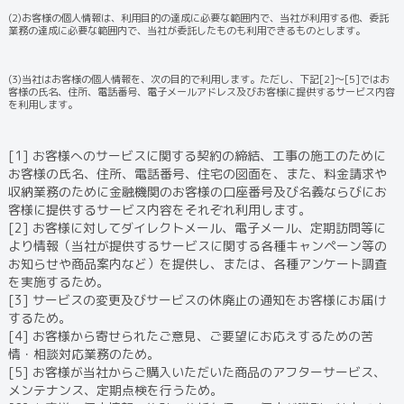
(2)お客様の個人情報は、利用目的の達成に必要な範囲内で、当社が利用する他、委託
業務の達成に必要な範囲内で、当社が委託したものも利用できるものとします。
(3)当社はお客様の個人情報を、次の目的で利用します。ただし、下記[2]～[5]ではお
客様の氏名、住所、電話番号、電子メールアドレス及びお客様に提供するサービス内容
を利用します。
[1] お客様へのサービスに関する契約の締結、工事の施工のために
お客様の氏名、住所、電話番号、住宅の図面を、また、料金請求や
収納業務のために金融機関のお客様の口座番号及び名義ならびにお
客様に提供するサービス内容をそれぞれ利用します。
[2] お客様に対してダイレクトメール、電子メール、定期訪問等に
より情報（当社が提供するサービスに関する各種キャンペーン等の
お知らせや商品案内など）を提供し、または、各種アンケート調査
を実施するため。
[3] サービスの変更及びサービスの休廃止の通知をお客様にお届け
するため。
[4] お客様から寄せられたご意見、ご要望にお応えするための苦
情・相談対応業務のため。
[5] お客様が当社からご購入いただいた商品のアフターサービス、
メンテナンス、定期点検を行うため。