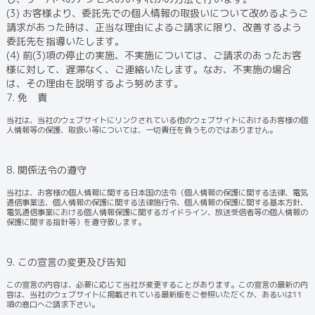
(3) お客様より、委託先での個人情報の取扱いについて改めるようご
請求があった時は、正当な理由によるご請求に限り、改善するよう
委託先を指導いたします。
(4) 前(3)項の停止の実施、不実施については、ご請求のあったお客
様に対して、遅滞なく、ご連絡いたします。なお、不実施の場合
は、その理由を説明するよう努めます。
7. 免 責
当社は、当社のウェブサイトにリンクされている他のウェブサイトにおけるお客様の個
人情報等の保護、取扱い等については、一切責任を負うものではありません。
8. 関係法令の遵守
当社は、お客様の個人情報に関する日本国の法令（個人情報の保護に関する法律、電気
通信事業法、個人情報の保護に関する法律施行令、個人情報の保護に関する基本方針、
電気通信事業における個人情報保護に関するガイドライン、放送受信者等の個人情報の
保護に関する指針等）を遵守致します。
9. この宣言の変更及び告知
この宣言の内容は、必要に応じて当社が変更することがあります。この宣言の最新の内
容は、当社のウェブサイトに掲載されている最新版をご参照いただくか、あるいは11
項の窓口へご請求下さい。