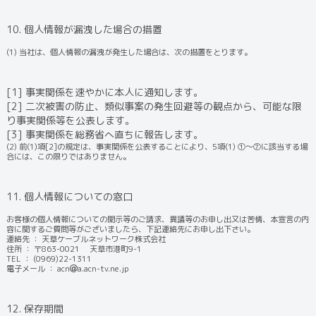
10. 個人情報が漏洩した場合の措置
(1) 当社は、個人情報の漏洩が発生した場合は、次の措置をとります。
[1] 事実関係を速やかに本人に通知します。
[2] 二次被害の防止、類似事案の発生回避等の観点から、可能な限
り事実関係等を公表します。
[3] 事実関係を総務省へ直ちに報告します。
(2) 前(1)項[2]の規定は、事実関係を公表することにより、5項(1) ①～⑦に該当する場
合には、この限りではありません。
11. 個人情報についての窓口
お客様の個人情報についての開示等のご請求、異議等のお申し出又は苦情、本宣言の内
容に関するご質問等がございましたら、下記連絡先にお申し出下さい。
連絡先 ： 天草ケーブルネットワーク株式会社
住所 ： 〒863-0021 天草市港町9-1
TEL ： (0969)22-1311
電子メール ： acn
a.acn-tv.ne.jp
12. 保存期間