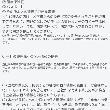
② 健康保険証
③ パスポート
④ その他本人の確認ができる書類
※1 代理人の方は、お客様からの委任状等の委任されたことを証明
できるものに、前述の④印のいずれかの書類又はそのコピーを添付
してください。また、法定代理人は、法定代理人であることを証明
できる書類を提出してください。
(3) 前(1)～(2)項の開示等の実施、不実施については、ご請求のあったお客様に対し
て、遅滞なくご連絡いたします。なお、不実施の場合は、その理由を説明するよう努め
ます。
6. 当社の委託先への個人情報の提供
当社が保有するお客様の個人情報の取扱いを外部業者に、次の各項のとおり委託するこ
とがありますが、この場合も業務委託先に対して適切な管理を行うよう指示・監督をし
ます。
(1) 当社が委託先に提供するお客様の個人情報の範囲は、お客様から
特に申し入れがある場合を除いて、当社が保有する委託先が業務遂
行上必要な個人情報を対象といたします。
(2) 当社が委託先へのお客様の個人情報の提供（以下、「業者への情
報提供」という）は、紙、電子データの伝送、電子記録媒体の引渡
し、サーバへのアクセスのいずれかの方法で行います。